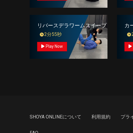
リバースデラワームスイープ
カ
2分55秒
Play Now
SHOYA ONLINEについて
利用規約
プラ
FAQ