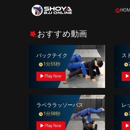
HOM
おすすめ動画
バックテイク
ス
1分55秒
Play Now
ラペララッソーパス
レ
1分58秒
Play Now